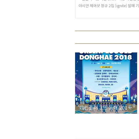
아시안 체어샷 정규 2집 [ignite] 발매
‘그린플러그드 동해 2018’ 탄탄한 1차 라인업 발표