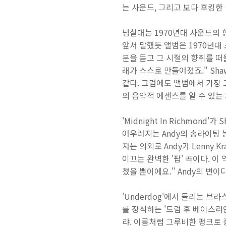
는 사운드, 그리고 보다 후킹한
넘실대는 1970년대 사운드의 
앞서 말했듯 앨범은 1970년대 소
분을 듣고 그 시절의 향취를 떠
래가 스스로 만들어졌죠." Shaw
같다. 그럼에도 앨범에서 가장 
의 음악적 에센스를 알 수 있는
'Midnight In Richmond'
어우러지는 Andy의 송라이팅 
자는 의외로 Andy가 Lenny
이끄는 완벽한 '팝' 곡이다. 이
쳤을 뿐이에요." Andy의 변이다
'Underdog'에서 들리는 브라
를 장식하는 '드럼 후 베이스라인'
랴. 이름처럼 그루비한 펑크로 중무장