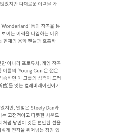
지지 않았지만 다채로운 이력을 가
, 'Wonderland' 등의 작곡을 통
 없어 보이는 이력을 나열하는 이유
s는 현재의 음악 팬들과 호흡하
트뿐만 아니라 프로듀서, 게임 작곡
름의 'Young Gun'은 젊은
 보면 아리송하던 이 그룹의 성격이 드러
신구(新舊)를 잇는 컬래버레이션이기
없지만, 앨범은 Steely Dan과
하게 하는 고전적이고 따뜻한 사운드
지처럼 낭만이 깃든 편안한 선율
 이렇게 전작을 뛰어넘는 정감 있