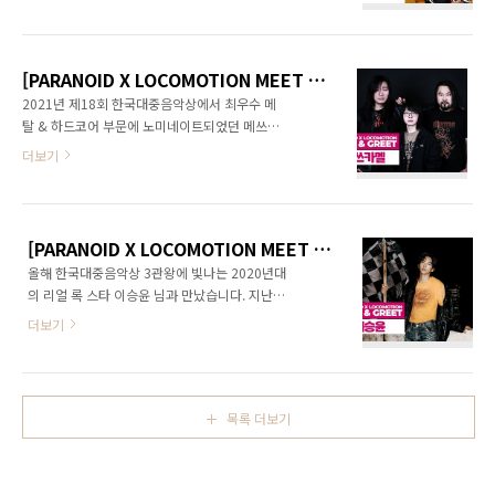
타리스트 나코코 님은 지난 3월 자신의 싱어송라
한 신작글 김성환 2006~7년이었던가? 인터넷
이터로서의 첫 EP인 [Blood Moon]을 발표하
으로 신청곡을 전하는 라디오 헤비메탈 채널에
며 본격적으로 양지의 록 음악 세상으로 자신의
서 드래곤포스(DragonForce)의 싱글
활동 범위를 넓히기 시작했습니다. 지난 5월 17
‘Through The Fire And Flames’을..
[PARANOID X LOCOMOTION MEET & GREET] 메쓰카멜 2025년 3월 26일
일에 거행된 노머시 페스트(No Mercy Fest)의
2021년 제18회 한국대중음악상에서 최우수 메
2025년 공연에 출연하면서 자신의 유튜브 팬들
탈 & 하드코어 부문에 노미네이트되었던 메쓰카
을 넘어 일반 록 팬들에게도 제대로 인사를 건넨
멜이 4년 만에 정규 2집 [Circle]을 발매했습니
더보기
그녀를 공연 직전 웨스트브릿지의 아티스트 대
다. 3인조로 밴드를 재편해 공개하는 이번 앨범
기실에서 만나 이야기를 나눴습니다. 인터뷰를
에 대한 멤버와의 인터뷰 내용은 준비 중인 파라
마친 뒤 나코코 님이 독자 여러분께 남긴 인사말
노이드 40호를 통해 공개하겠습니다. 메쓰카멜
입니다. 인터뷰 내용은 파라노이드 웹사이트 기
멤버들이 파라노이드 독자 여러분께 남긴 메시
사를 통해 확인하실 수 있습니다.
[PARANOID X LOCOMOTION MEET & GREET] 이승윤 2025년 3월 20일
지입니다.
올해 한국대중음악상 3관왕에 빛나는 2020년대
의 리얼 록 스타 이승윤 님과 만났습니다. 지난해
말 발매된 정규 3집 앨범 [역성]에 관한 인터뷰는
더보기
준비 중인 파라노이드 통권 40호 지면을 통해 공
개하도록 하겠습니다. 인터뷰를 마친 뒤 이승윤
님이 파라노이드 독자 여러분께 남긴 메시지입
니다.
목록 더보기