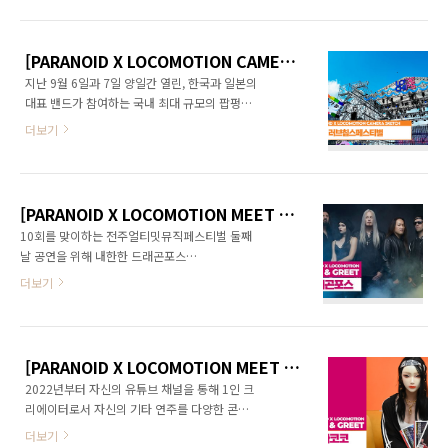
로 하여 올해로 13년차를 맞이하는 피크닉 포레
굳건한 수호자글 김원석 이른바 ‘브리티시 인베
스트 페스티벌은 막대한 자본과 쟁쟁한 라인업
이전’이라는 이름으로 영국 대중음악이 세계 무
으로 화려하게 펼쳐지는 여타 페스티벌과 달리
대에 커다란 충격으로 엄습한 것은 비단 ..
[PARANOID X LOCOMOTION CAMERA SKETCH] 2025 러브칩스페스티벌
개성과 독립을 지향하는 자립형 축제입니다. 특
지난 9월 6일과 7일 양일간 열린, 한국과 일본의
히 자연 속 야영과 함께하는 피크닉 포레스트 페
대표 밴드가 참여하는 국내 최대 규모의 팝펑크
스티벌은 일종의 공동체 의식까지 느끼게 만드
페스티벌 러브칩스에 다녀왔습니다. 뜨거운 햇
는 이 축제만의 매력 가운데 하나라고 할 수 있습
더보기
볕이 내리쬐는가 하면 엄청난 비바람이 불기도
니다. 간략한 리뷰는 준비 중인 41호 지면의 '페
하는 악천후 속에서 진행되었지만, 언제나 그렇
스티벌 2025' 기사 가운데 게재할 예정이며, 조
듯 음악 페스티벌은 즐겁고 행복합니다. 41호
만간 후속 기사를 웹사이트를 통해 포스팅하도
‘페스티벌 2025’ 지면 기사에 게재하기 전 첫날
록 하겠습니다. 공연의 분위기를 느낄 수 있는 스
[PARANOID X LOCOMOTION MEET & GREET] 드래곤포스(DragonForce)의 허먼 리(Herman Li) 2025년 8월 15일
분위기를 볼 수 있는 스케치 영상입니다. 러브칩
케치 영상입니다.
10회를 맞이하는 전주얼티밋뮤직페스티벌 둘째
스 페스티벌 기획자 이용원, “음악으로 한국과
날 공연을 위해 내한한 드래곤포스
일본 서로의 문화를 이해하고 즐기는 것한국 팝
(DragonForce)의 기타리스트 허먼 리(Herman
더보기
펑크의 선구자 이용원이 기획한 러브칩스 페스
Li)를 공연 전날인 8월 15일에 만났습니다. 특히
티벌 2025(Love Chips Festival 2025)가
활동 이력에도 불구하고 첫 내한이라 더욱 관심
2025년 9월 6일과 7일에 열린다. 검엑스
을 모았는데요, 허먼 리와 나눈 이야기는 준비 중
(GUMX)는 지금도 일본 투어를 돌며 엄청난 스
인 파라노이드 통권 41호 지면을 통해 공개하겠
케줄을 소화하고 있다. 올해www.paran..
[PARANOID X LOCOMOTION MEET & GREET] 나코코 2025년 5월 17일
습니다. 인터뷰를 마친 뒤 허먼 리가 파라노이드
2022년부터 자신의 유튜브 채널을 통해 1인 크
독자 여러분에게 남긴 이야기를 짧은 영상에 담
리에이터로서 자신의 기타 연주를 다양한 콘셉
았습니다. DRAGONFORCE, 변함없이 스피드에
트와 함께 선보이면서 많은 팬을 모아온 여성 기
목숨을 거는 파워메탈의 수호자, 5년 만에 발표
더보기