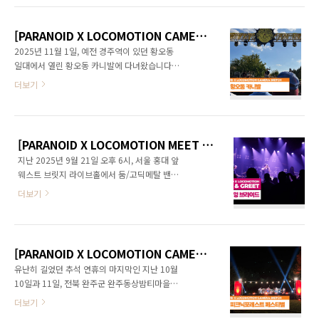
기 바랍니다. 즐거운 성탄절과 뜻깊은 연말 보내
나 인터뷰 시간을 가졌습니다. 인터뷰와 공연 리
시고, 새해에는 계획한 모든 일 건강하게 이루는
뷰는 준비 중인 파라노이드 41호 지면을 통해 게
한 해 만드시길 기원합니다.
[PARANOID X LOCOMOTION CAMERA SKETCH] 2025 황오동 카니발
재하겠습니다. 인터뷰를 마친 뒤 벡터 멤버들이
2025년 11월 1일, 예전 경주역이 있던 황오동
독자 여러분에게 남긴 인사 영상입니다.
일대에서 열린 황오동 카니발에 다녀왔습니다.
황오동 카니발은 원래 2022년 황남동 카니발로
더보기
시작된 행사였는데, 올해는 경주시와의 갈등으
로 처음 황오동에서 개최됐습니다. 경주시와의
갈등은 현재 소송으로 발전되었습니다. 모쪼록
원만하고 발전적인 봉합이 이루어졌으면 합니
[PARANOID X LOCOMOTION MEET & GREET] 마이 다잉 브라이드(My Dying Bride) 2025년 9월 21일
다. 원도심의 주요 거점을 활용한 황오동 카니발
지난 2025년 9월 21일 오후 6시, 서울 홍대 앞
은 마치 보물찾기를 하는 것과 같은 소소한 매력
웨스트 브릿지 라이브홀에서 둠/고딕메탈 밴드
으로 넘쳤습니다. 도시에 숨어있는 아기자기한
마이 다잉 브라이드(My Dying Bride)의 첫 내한
옛 모습을 찾는 재미도 있고, 화려한 여름 페스티
더보기
공연이 열렸습니다. 국내 대표 메탈 축제인 문래
벌과 달리 구속되지 않는 자유로움이 있었다고
메탈시티의 사이드 프로젝트 ‘몰래메탈시티’의
할까요. 황오동 카니발에 대한 이야기는 준비 중
첫 단추이기도 했던 마이 다잉 브라이드의 공연
인 파라노이드 통권 41호 ‘Festival 2025’ 지면
이 열리기 전 멤버 전원이 참석한 인터뷰를 진행
기사를 통해 조금 더 자세히 풀어가도록 하겠습
[PARANOID X LOCOMOTION CAMERA SKETCH] 2025 피크닉 포레스트 페스티벌
했습니다. 인터뷰 내용과 공연의 분위기는 준비
니다.
유난히 길었던 추석 연휴의 마지막인 지난 10월
중인 파라노이드 통권 41호 지면 기사를 통해 공
10일과 11일, 전북 완주군 완주동상밤티마을에
개하겠습니다. 인터뷰를 마친 뒤 멤버들이 독자
서 열린 피크닉 포레스트 페스티벌에 다녀왔습
더보기
여러분께 남긴 인사 영상 첨부합니다. MY
니다. 2013년 그린블루뮤직 페스티벌을 시작으
DYING BRIDE, ‘암흑적’ 브리티시 인베이전의