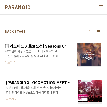
본문 바로가기
PARANOID
BACK STAGE
[파라노이드 X 로코모션] Seasons Greetings
2025년이 저물고 있습니다. 파라노이드와 로코
모션은 올해 마지막이 될 통권 41호와 13호를
각각 인쇄소에 넘겨 인쇄 마치길 기다리고 있습
더보기
니다. 책은 나오는 대로 후원자 여러분과 후원 업
체에 배송하도록 하겠습니다. 지난 12월 13일에
는 대전 프랑스문화원 앙트르뽀에서 험블레코딩
에서 주최한 개러지페스트가 열렸습니다. 공연
[PARANOID X LOCOMOTION MEET & GREET] 벡터(Vektor) 2025년 11월 8일
을 펼친 음악인 가운데 험블레코딩 소속 음악인
지난 11월 8일, 서울 홍대 앞 무신사 개러지에서
께 독자들을 위한 크리스마스와 연말 메시지를
열린 헬라이드(Hellride), 미국 아리조나 템피 출
부탁드렸습니다. 영상을 통해 디오에스, 모비딕
신 4인조 테크니컬 스래쉬메탈 밴드 벡터
그리고 예레미 멤버가 여러분께 드리는 연말 메
더보기
(Vektor)의 공연이 있었습니다. 파라노이드는 하
시지, 그리고 2026년의 간략한 계획을 확인하시
루 전 부산 공연을 마친 벡터를 서울 공연 전 만