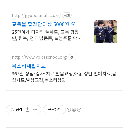
http://gyobokmall.co.kr/
광고
교복몰 합창단의상 5000원 오늘
배송 오늘도착 택배대여
25만여개 디자인 풀세트, 교복 합창
단, 원복, 전국 납품중, 오늘주문 당일
도착 학예회의상, 합찬단복, 무대의상
판매 대여 전문 자체공장 운영 교복몰
http://www.voiceschool.org
광고
목소리재활학교
365일 상담-검사-치료,발음교정,아동 성인 언어치료,음
성치료,발성교정,목소리성형
공감
구독하기