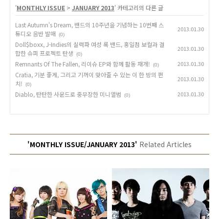
'
MONTHLY ISSUE
>
JANUARY 2013
' 카테고리의 다른 글
Last Autumn's Dream, 밴드의 10주년을 기념하는 10번째 스
2013.01.30
튜디오 음반 발매
(0)
Doll$boxx, J-Indies의 실력파 여성 록 밴드, 홍일점 보컬과 결
2013.01.30
합한 슈퍼 프로젝트 탄생
(0)
Remnants Of The Fallen, 리이슈 EP와 함께 활동 재개!
2013.01.30
(0)
Cratia, 기분 좋게, 그리고 기꺼이 맞아줄 수 있는 이 한 방의 펀
2013.01.30
치!
(0)
Diablo, 탄탄한 사운드로 중무장한 미니앨범
2013.01.30
(0)
'MONTHLY ISSUE/JANUARY 2013'
Related Articles