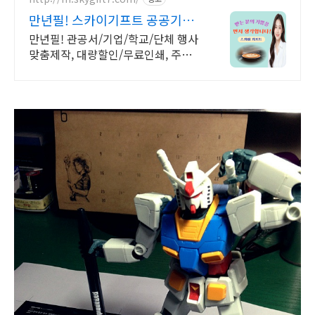
만년필! 스카이기프트 공공기관
우선구매 대상기업
만년필! 관공서/기업/학교/단체 행사
맞춤제작, 대량할인/무료인쇄, 주문-
인쇄-출고/ 가격+품질+고객만족도
BEST/ 지금 바로 전화주세요!