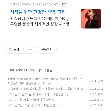
https://www.apex82ent.com
광고
시작을 위한 현명한 선택, 크리에
이터, BJ 상시 모집
방송장비 스튜디오 1:1매니저 케어,
투명한 정산과 체계적인 성장 시스템
공감
구독하기
'
LIVE REPORT
' 카테고리의 다른 글
Third Stone meet 조덕환, 노련한 락커와 현재 가장 ‘핫’한 뮤
2014.04.24
지션들의 합이 만들어낸 시너지.
(0)
락좀볼래, 2013년을 대표하는 메틀키드와 매니아들의 난장
2014.01.17
(0)
2011년 10월 26일, 화이트스네이크 내한공연
2012.06.01
(0)
2011년 1월 26일, 엔포서 내한공연
2012.05.31
(0)
2012년 2월 12일, 램 오브 갓 내한공연
2012.05.30
(2)