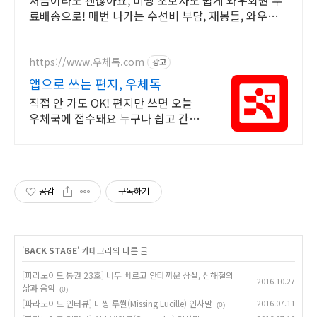
료배송으로! 매번 나가는 수선비 부담, 재봉틀, 와우회
원 캐시적립으로 해결하세요.
https://www.우체톡.com
광고
앱으로 쓰는 편지, 우체톡
직접 안 가도 OK! 편지만 쓰면 오늘
우체국에 접수돼요 누구나 쉽고 간편
하게 사용할 수 있습니다 !
공감
구독하기
'
BACK STAGE
' 카테고리의 다른 글
[파라노이드 통권 23호] 너무 빠르고 안타까운 상실, 신해철의
2016.10.27
삶과 음악
(0)
[파라노이드 인터뷰] 미씽 루씰(Missing Lucille) 인사말
2016.07.11
(0)