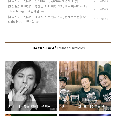
[파라노이드 인터뷰] 신스네이크(Synsnake) 인사말
2016.07.10
(0)
[파라노이드 인터뷰] 퓨어 록 저팬 현지 취재, 섹스 머신건스(Se
2016.07.09
x Machineguns) 인사말
(0)
[파라노이드 인터뷰] 퓨어 록 저팬 현지 취재, 콘체르토 문(Con
2016.07.06
certo Moon) 인사말
(0)
'BACK STAGE'
Related Articles
[파라노이드 통권 23호] 너무 빠르고 안타까운 상실, 신해철의 삶과 음악
[파라노이드 인터뷰] 미씽 루씰(Missing Lucille) 인사말