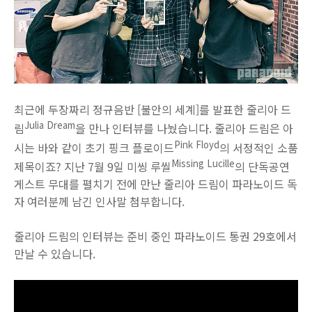
최근에 두장짜리 정규음반 [불안의 세계]를 발표한 줄리아 드
Julia Dream
림
을 만나 인터뷰를 나눴습니다. 줄리아 드림은 아
Pink Floyd
시는 바와 같이 초기 핑크 플로이드
의 서정적인 소품
Missing Lucille
제목이죠? 지난 7월 9일 미씽 루씰
의 단독공연
게스트 무대를 펼치기 전에 만난 줄리아 드림이 파라노이드 독
자 여러분께 남긴 인사말 첨부합니다.
줄리아 드림의 인터뷰는 준비 중인 파라노이드 통권 29호에서
만날 수 있습니다.