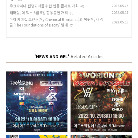
우크라이나 전쟁고아를 위한 합동 콘서트 개최
2022.05.23
(0)
해머링, 더 잭스 6월 5일 합동공연 개최
2022.05.17
(0)
마이 케미컬 로맨스(My Chemical Romance)의 복귀작, 새 싱
2022.05.13
글 ‘The Foundations of Decay’ 발매
(0)
'NEWS AND GEL'
Related Articles
노머시페스트 Vol. 15 ‘Eurasia Chapter’, 10월 8일 개최
데드록워킹페스트 Vol. 5 ‘Mission Impossible’, 10월 29일 개최