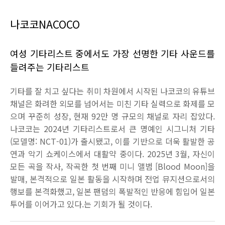
나코코
NACOCO
여성 기타리스트 중에서도 가장 선명한 기타 사운드를
들려주는 기타리스트
기타를 잘 치고 싶다는 취미 차원에서 시작된 나코코의 유튜브
채널은 화려한 외모를 넘어서는 미친 기타 실력으로 화제를 모
으며 꾸준히 성장
,
현재
92
만 명 규모의 채널로 자리 잡았다
.
나코코는 2024
년 기타리스트로서 큰 명예인 시그니처 기타
(
모델명
: NCT-01)
가 출시됐고
,
이를 기반으로 더욱 활발한 공
연과 악기 쇼케이스에서 대활약 중이다
. 2025
년
3
월
,
자신이
모든 곡을 작사
,
작곡한 첫 번째 미니 앨범
[Blood Moon]
을
발매
,
본격적으로 일본 활동을 시작하며 전업 뮤지션으로서의
행보를 본격화했고
,
일본 팬덤의 폭발적인 반응에 힘입어 일본
투어를 이어가고 있다
.
는 기회가 될 것이다
.