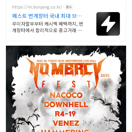
https://m.bunjang.co.kr/
광고
페스트 번개장터 국내 최대 브랜
드 중고거래
무이자할부부터 캐시백 혜택까지, 번
개장터에서 합리적으로 중고거래 하
세요 전국 각지에서 올라오는 전국구
최다 상품 매일 10만 개 이상의 신규
상품 업로드