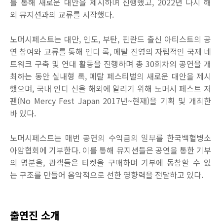
를
통해
새로운
대안을
제시하며
진행했고
, 2022
년
다시
해
외
뮤지션과의
교류를
시작했다
.
노머시페스트는
대만
,
인도
,
부탄
,
핀란드 출신 아티스트의 공
연 참여와 교류를 통해 인디 록
,
메탈 진영의 자립적인 국제 네
트워크 구축 및 연대 활동을 진행하며 총
30
회차의 공연을 개
최하는 동안 실내형 록
,
메탈 페스티벌의 새로운 대안을 제시
했으며
,
국내 인디 신을 해외에 알리기 위해 노머시 페스트 저
팬
(No Mercy Fest Japan 2017
년
~
현재
)
을 기획 및 개최한
바 있다
.
노머시페스트는
매번
공연의
수익금의
일부를
한국백혈병소
아암협회에
기부한다
.
이를
통해
뮤지션들은
공연을
통한
기부
의
명분을
,
관객들은
티켓을
구매하며
기부에
동참할
수
있
는
구조를
만들어
음악적으로
선한
영향력을
전달하고
있다
.
출연진 소개