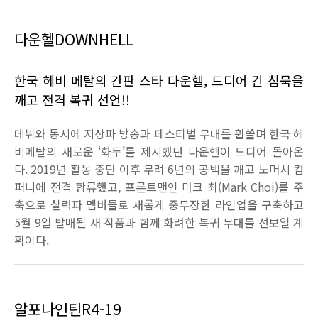
다운헬
DOWNHELL
한국 헤비 메탈의 간판 스타 다운헬
,
드디어 긴 침묵을
깨고 전격 복귀 선언
!!
데뷔와 동시에 지상파 방송과 페스티벌 무대를 휩쓸며 한국 헤
비메탈의 새로운
‘
화두
’
를 제시했던 다운헬이 드디어 돌아온
다
. 2019
년 활동 중단 이후 무려
6
년의 공백을 깨고 노머시 컴
퍼니에 전격 합류했고
,
프론트맨인 마크 최
(Mark Choi)
를 주
축으로 실력파 멤버들로 새롭게 중무장한 라인업을 구축하고
5
월
9
일 발매될 새 작품과 함께 화려한 복귀 무대를 선보일 계
획이다
.
알포나인틴
R4-19