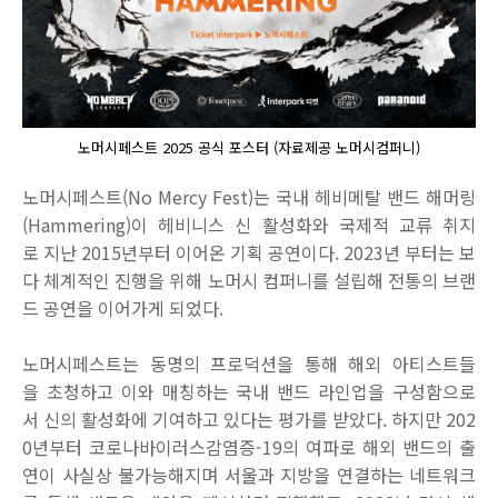
노머시페스트 2025 공식 포스터 (자료제공 노머시컴퍼니)
노머시페스트
(No Mercy Fest)
는
국내
헤비메탈
밴드
해머링
(Hammering)
이
헤비니스
신
활성화와
국제적
교류
취지
로
지난
2015
년부터
이어온
기획
공연이다
. 2023
년
부터는
보
다
체계적인
진행을
위해
노머시
컴퍼니를
설립해
전통의
브랜
드
공연을
이어가게
되었다
.
노머시페스트는
동명의
프로덕션을
통해
해외
아티스트들
을
초청하고
이와
매칭하는
국내
밴드
라인업을
구성함으로
서
신의
활성화에
기여하고
있다는
평가를
받았다
.
하지만
202
0
년부터
코로나바이러스감염증
-19
의
여파로
해외
밴드의
출
연이
사실상
불가능해지며
서울과
지방을
연결하는
네트워크