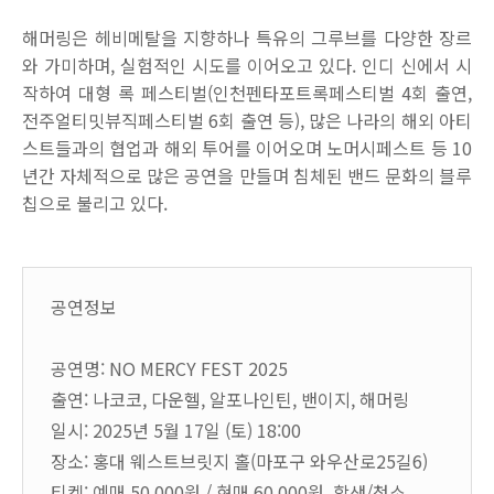
해머링은 헤비메탈을 지향하나 특유의 그루브를 다양한 장르
와 가미하며
,
실험적인 시도를 이어오고 있다
.
인디 신에서 시
작하여 대형 록 페스티벌
(
인천펜타포트록페스티벌
4
회 출연
,
전주얼티밋뷰직페스티벌
6
회 출연 등
),
많은 나라의 해외 아티
스트들과의 협업과 해외 투어를 이어오며 노머시페스트 등
10
년간 자체적으로 많은 공연을 만들며 침체된 밴드 문화의 블루
칩으로 불리고 있다
.
공연정보
공연명: NO MERCY FEST 2025
출연: 나코코, 다운헬, 알포나인틴, 밴이지, 해머링
일시: 2025년 5월 17일 (토) 18:00
장소: 홍대 웨스트브릿지 홀(마포구 와우산로25길6)
티켓: 예매 50,000원 / 현매 60,000원 학생/청소