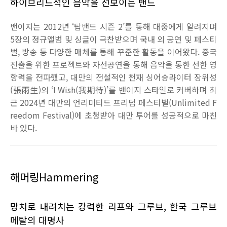
하이브리드적인 음악을 선보이는 밴드
밴이지는
2012
년
‘
탑밴드 시즌
2’
를 통해 대중에게 알려지며
5
장의 정규앨범 및 싱글이 극찬받으며 국내 외 공연 및 페스티
벌
,
방송 등 다양한 매체를 통해 꾸준한 활동을 이어왔다
.
중국
진출을 위한 프로젝트와 자선공연을 통해 음악을 통한 선한 영
향력을 전파했고
,
대만의 전설적인 천재 싱어송라이터 장위성
(
張雨生
)
의
‘I Wish(
我期待
)’
를 밴이지 스타일로 커버하며 최
근
2024
년 대만의 언리미티드 프리덤 페스티벌
(Unlimited F
reedom Festival)
에 초청받아 대만 투어를 성공적으로 마친
바 있다
.
해머링
Hammering
망치로 내려치는 강력한 리프와 그루브
,
한국 그루브
메탈의 대명사