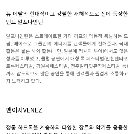
뉴 메탈의 현대적이고 강렬한 재해석으로 신에 등장한
밴드 알포나인틴
알포나인틴은 스트레이트한 기타 리프와 역동적 폭발하는 드
럼
,
베이스로 그들만의 에너지를 관객들에게 전해준다
.
국내
활동은 물론 해외 활동
(
대만
,
일본에 러시아 투어
)
에서도 많은
성과를 이루었고
,
클럽 공연에서 대형 록 페스티벌
(
인천펜타포
트록페스티벌
,
강원록페스티벌
,
전주얼티밋뮤직페스티벌 등
)
까지 압도적으로 많은 공연을 통해 관객들과 즐겁게 소통하고
자 노력하고 있다
.
밴이지
VENEZ
정통 하드록을 계승하되 다양한 장르와 악기를 응용한