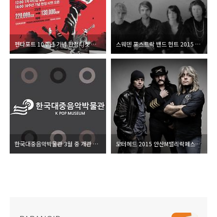
펜타포트 10주년 기념 한정티켓 오픈
스웨덴 포스트락 밴드 헌트 2015 부산국제단편영화제 초청 팀으로 첫 내한공연
한국대중음악박물관 3월 중 개관 예정
모터헤드 2015 안산M밸리락페스티벌 출연 결정