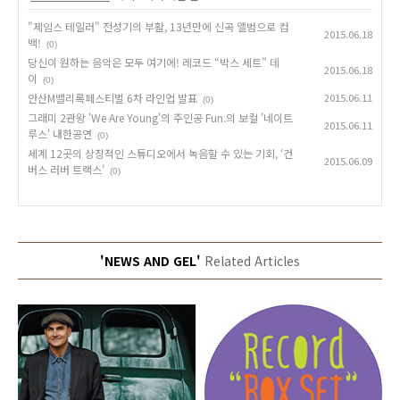
"제임스 테일러" 전성기의 부활, 13년만에 신곡 앨범으로 컴
2015.06.18
백!
(0)
당신이 원하는 음악은 모두 여기에! 레코드 “박스 세트” 데
2015.06.18
이
(0)
안산M밸리록페스티벌 6차 라인업 발표
2015.06.11
(0)
그래미 2관왕 'We Are Young'의 주인공 Fun.의 보컬 '네이트
2015.06.11
루스' 내한공연
(0)
세계 12곳의 상징적인 스튜디오에서 녹음할 수 있는 기회, ‘컨
2015.06.09
버스 러버 트랙스’
(0)
'NEWS AND GEL'
Related Articles