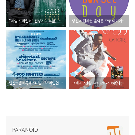
"제임스 테일러" 전성기의 부활, 13년만에 신곡 앨범으로 컴백!
당신이 원하는 음악은 모두 여기에! 레코드 “박스 세트” 데이
안산M밸리록페스티벌 6차 라인업 발표
그래미 2관왕 'We Are Young'의 주인공 Fun.의 보컬 '네이트루스' 내한공연
PARANOID