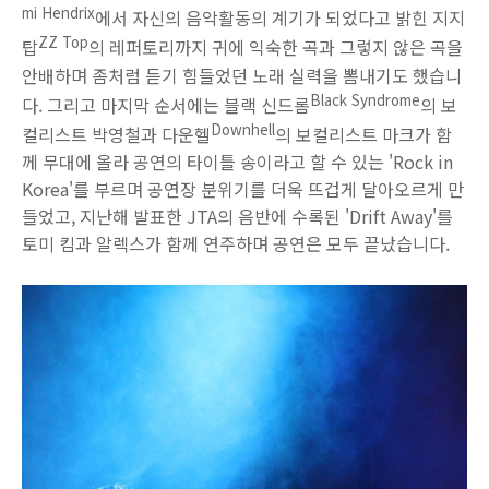
mi Hendrix
에서 자신의 음악활동의 계기가 되었다고 밝힌 지지
ZZ Top
탑
의 레퍼토리까지 귀에 익숙한 곡과 그렇지 않은 곡을
안배하며 좀처럼 듣기 힘들었던 노래 실력을 뽐내기도 했습니
Black Syndrome
다. 그리고 마지막 순서에는 블랙 신드롬
의 보
Downhell
컬리스트 박영철과 다운헬
의 보컬리스트 마크가 함
께 무대에 올라 공연의 타이틀 송이라고 할 수 있는 'Rock in
Korea'를 부르며 공연장 분위기를 더욱 뜨겁게 달아오르게 만
들었고, 지난해 발표한 JTA의 음반에 수록된 'Drift Away'를
토미 킴과 알렉스가 함께 연주하며 공연은 모두 끝났습니다.