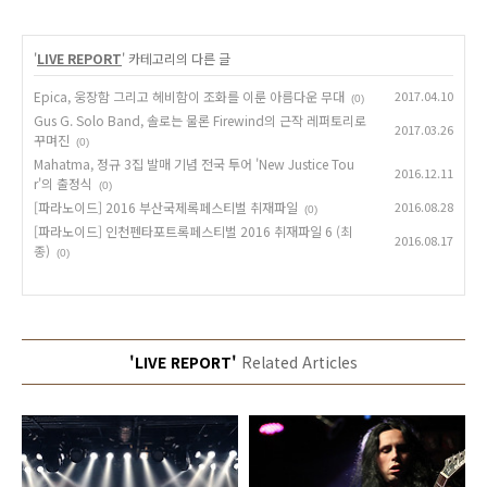
'
LIVE REPORT
' 카테고리의 다른 글
Epica, 웅장함 그리고 헤비함이 조화를 이룬 아름다운 무대
2017.04.10
(0)
Gus G. Solo Band, 솔로는 물론 Firewind의 근작 레퍼토리로
2017.03.26
꾸며진
(0)
Mahatma, 정규 3집 발매 기념 전국 투어 'New Justice Tou
2016.12.11
r'의 출정식
(0)
[파라노이드] 2016 부산국제록페스티벌 취재파일
2016.08.28
(0)
[파라노이드] 인천펜타포트록페스티벌 2016 취재파일 6 (최
2016.08.17
종)
(0)
'LIVE REPORT'
Related Articles