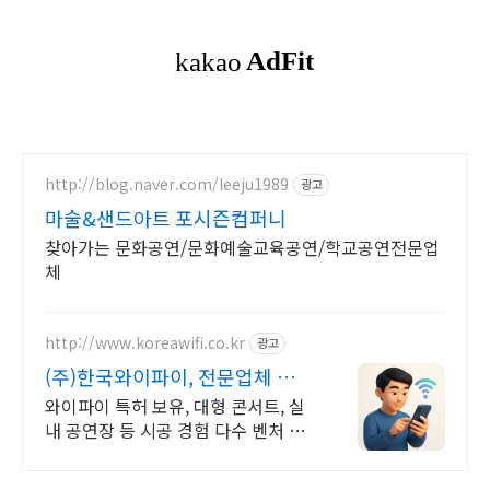
http://blog.naver.com/leeju1989
광고
마술&샌드아트 포시즌컴퍼니
찾아가는 문화공연/문화예술교육공연/학교공연전문업
체
http://www.koreawifi.co.kr
광고
(주)한국와이파이, 전문업체 설계
및구축
와이파이 특허 보유, 대형 콘서트, 실
내 공연장 등 시공 경험 다수 벤처 기
업 어디서나 끊김없이! 와이파이특허
보유, 다양한 시공경험을 가진 전문성