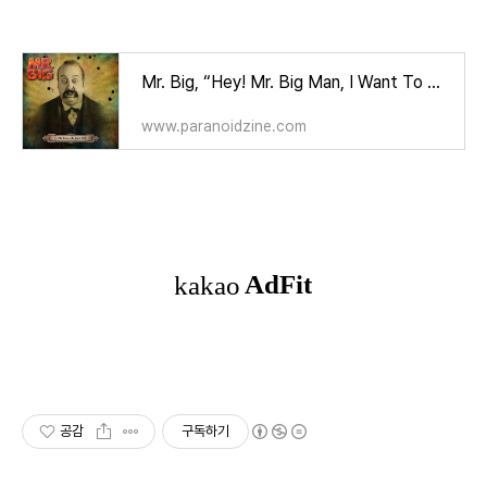
Mr. Big, “Hey! Mr. Big Man, I Want To Be With You!”
www.paranoidzine.com
공감
구독하기