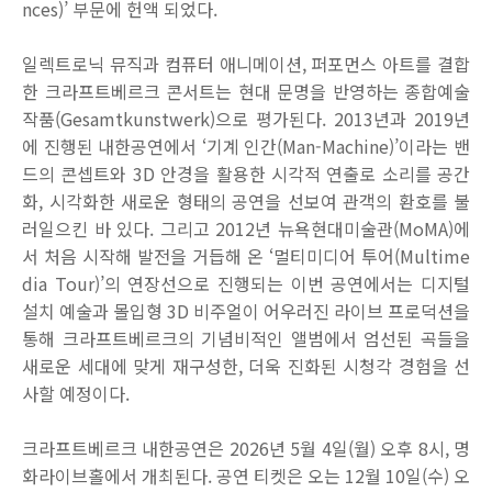
nces)’
부문에 헌액 되었다
.
일렉트로닉 뮤직과 컴퓨터 애니메이션
,
퍼포먼스 아트를 결합
한 크라프트베르크 콘서트는 현대 문명을 반영하는 종합예술
작품
(Gesamtkunstwerk)
으로 평가된다
. 2013
년과
2019
년
에 진행된 내한공연에서
‘
기계 인간
(Man-Machine)’
이라는 밴
드의 콘셉트와
3D
안경을 활용한 시각적 연출로 소리를 공간
화
,
시각화한 새로운 형태의 공연을 선보여 관객의 환호를 불
러일으킨 바 있다
.
그리고
2012
년 뉴욕현대미술관
(MoMA)
에
서 처음 시작해 발전을 거듭해 온
‘
멀티미디어 투어
(Multime
dia Tour)’
의 연장선으로 진행되는 이번 공연에서는 디지털
설치 예술과 몰입형
3D
비주얼이 어우러진 라이브 프로덕션을
통해 크라프트베르크의 기념비적인 앨범에서 엄선된 곡들을
새로운 세대에 맞게 재구성한
,
더욱 진화된 시청각 경험을 선
사할 예정이다
.
크라프트베르크 내한공연은
2026
년
5
월
4
일
(
월
)
오후
8
시
,
명
화라이브홀에서 개최된다
.
공연 티켓은 오는
12
월
10
일
(
수
)
오