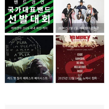
에머겐자 2026 국내 예선 개최
2026년 2월 1일, 체리필터 단독콘서트 ‘Cherry New Year’ 개최
레드 핫 칠리 페퍼스의 베이시스트 플리(Flea), 2026년 재즈 앨범 발매 예정. 첫 싱글 ‘A Plea’ 발매
2025년 12월 14일, 노머시 컴퍼니 레이블 파티 ‘머시풀 페스트 2025’ 개최