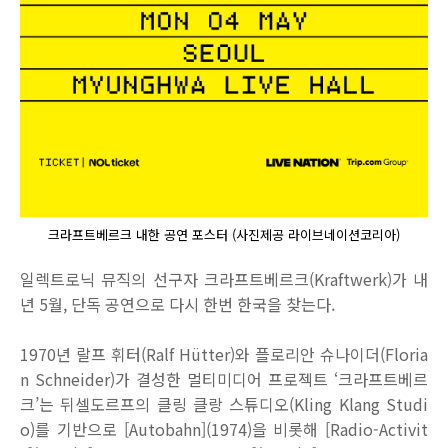
크라프트베르크 내한 공연 포스터 (사진제공 라이브네이션코리아)
일렉트로닉 뮤직의 선구자 크라프트베르크
(Kraftwerk)
가 내
년
5
월
,
단독 공연으로 다시 한번 한국을 찾는다
.
1970
년 랄프 휘터
(Ralf Hütter)
와 플로리안 슈나이더
(Floria
n Schneider)
가 결성한 멀티미디어 프로젝트
‘
크라프트베르
크
’
는 뒤셀도르프의 클링 클랑 스튜디오
(Kling Klang Studi
o)
를 기반으로
[Autobahn](1974)
을 비롯해
[Radio-Activit