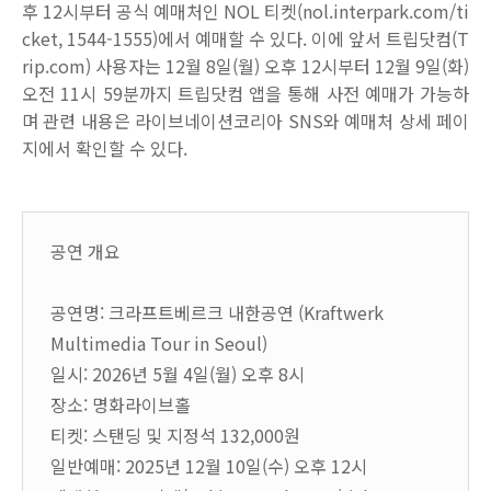
후
12
시부터 공식 예매처인
NOL
티켓
(nol.interpark.com/ti
cket, 1544-1555)
에서 예매할 수 있다
.
이에 앞서 트립닷컴
(T
rip.com)
사용자는
12
월
8
일
(
월
)
오후
12
시부터
12
월
9
일
(
화
)
오전
11
시
59
분까지 트립닷컴 앱을 통해 사전 예매가 가능하
며 관련 내용은 라이브네이션코리아
SNS
와 예매처 상세 페이
지에서 확인할 수 있다
.
공연 개요
공연명: 크라프트베르크 내한공연 (Kraftwerk
Multimedia Tour in Seoul)
일시: 2026년 5월 4일(월) 오후 8시
장소: 명화라이브홀
티켓: 스탠딩 및 지정석 132,000원
일반예매: 2025년 12월 10일(수) 오후 12시