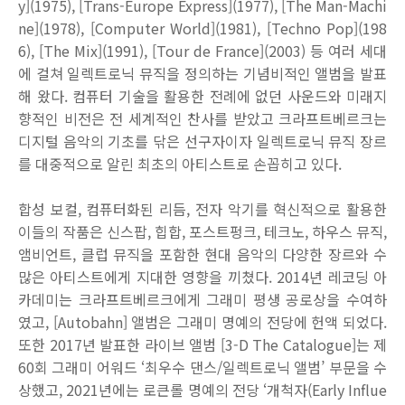
y](1975), [Trans-Europe Express](1977), [The Man-Machi
ne](1978), [Computer World](1981), [Techno Pop](198
6), [The Mix](1991), [Tour de France](2003)
등 여러 세대
에 걸쳐 일렉트로닉 뮤직을 정의하는 기념비적인 앨범을 발표
해 왔다
.
컴퓨터 기술을 활용한 전례에 없던 사운드와 미래지
향적인 비전은 전 세계적인 찬사를 받았고 크라프트베르크는
디지털 음악의 기초를 닦은 선구자이자 일렉트로닉 뮤직 장르
를 대중적으로 알린 최초의 아티스트로 손꼽히고 있다
.
합성 보컬
,
컴퓨터화된 리듬
,
전자 악기를 혁신적으로 활용한
이들의 작품은 신스팝
,
힙합
,
포스트펑크
,
테크노
,
하우스 뮤직
,
앰비언트
,
클럽 뮤직을 포함한 현대 음악의 다양한 장르와 수
많은 아티스트에게 지대한 영향을 끼쳤다
. 2014
년 레코딩 아
카데미는 크라프트베르크에게 그래미 평생 공로상을 수여하
였고
, [Autobahn]
앨범은 그래미 명예의 전당에 헌액 되었다
.
또한
2017
년 발표한 라이브 앨범
[3-D The Catalogue]
는 제
60
회 그래미 어워드
‘
최우수 댄스
/
일렉트로닉 앨범
’
부문을 수
상했고
, 2021
년에는 로큰롤 명예의 전당
‘
개척자
(Early Influe