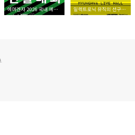
에머겐자 2026 국내 예선 개최
일렉트로닉 뮤직의 선구자 크라프트베르크 내한 공연 개최
.