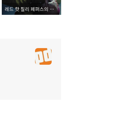
레드 핫 칠리 페퍼스의 베이시스트 플리(Flea), 2026년 재즈 앨범 발매 예정. 첫 싱글 ‘A Plea’ 발매