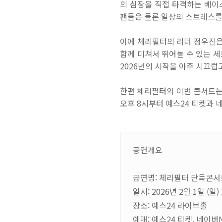
의 심장을 직접 타격하는 베이
팬들은 물론 일상의 스트레스를
이에 체리필터의 리더 정우진
함께 미쳐서 뛰어놀 수 있는 세
2026
년의 시작을 아주 시끄럽
한편 체리필터의 이번 콘서트
오후
8
시부터 예스
24
티켓과 
공연개요
공연명: 체리필터 단독콘서트 ‘C
일시: 2026년 2월 1일 (일)
장소: 예스24 라이브홀
예매: 예스24 티켓, 네이