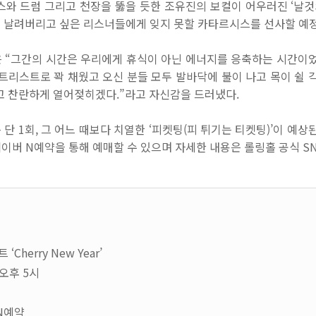
스와 드럼 그리고 천장을 뚫을 듯한 조유진의 보컬이 어우러진
‘
날것
 날려버리고 싶은 리스너들에게 잊지 못할 카타르시스를 선사할 예
은
“
그간의 시간은 우리에게 휴식이 아닌 에너지를 응축하는 시간이
트리스트로 꽉 채웠고 오신 분들 모두 발바닥에 불이 나고 목이 쉴 
고 찬란하게 열어젖히겠다
.”
라고 자신감을 드러냈다
.
는 단
1
회
,
그 어느 때보다 치열한
‘
피켓팅
(
피 튀기는 티켓팅
)’
이 예상
네이버
N
예약을 통해 예매할 수 있으며 자세한 내용은 롤링홀 공식
S
herry New Year’
 오후 5시
버N예약