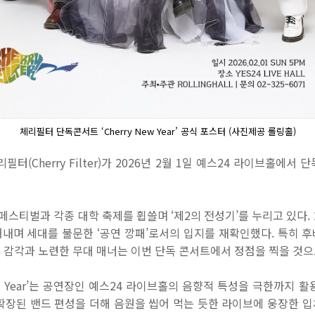
체리필터 단독콘서트 ‘Cherry New Year’ 공식 포스터 (사진제공 롤링홀)
체리필터
(Cherry Filter)
가
2026
년
2
월
1
일 예스
24
라이브홀에서 
페스티벌과 각종 대학 축제를 휩쓸며
‘
제
2
의 전성기
’
를 누리고 있다
.
어내며 세대를 불문한
‘
공연 깡패
’
로서의 입지를 재확인했다
.
특히 후
 감각과 노련한 무대 매너는 이번 단독 콘서트에서 정점을 찍을 것
 Year’
는 공연장인 예스
24
라이브홀의 음향적 특성을 극한까지 활
확장된 밴드 편성을 더해 음원을 씹어 먹는 듯한 라이브에 웅장한 