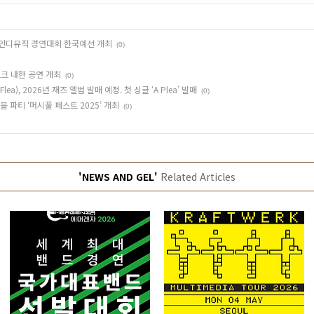
26 인디뮤직 경연대회 한국예선 개최
(0)
크 내한 공연 개최
(0)
), 2026년 재즈 앨범 발매 예정. 첫 싱글 ‘A Plea’ 발매
(0)
블 파티 ‘머시풀 페스트 2025’ 개최
(0)
'NEWS AND GEL'
Related Articles