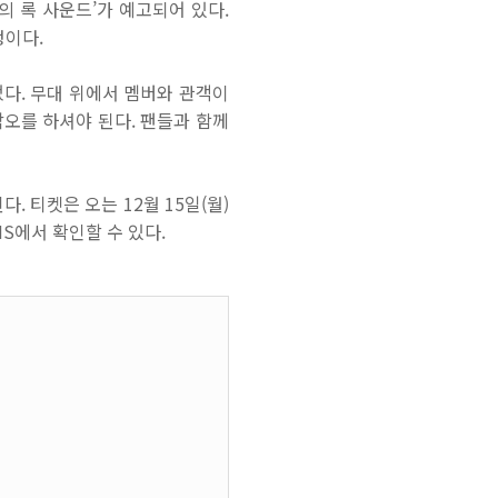
의 록 사운드
’
가 예고되어 있다
.
정이다
.
었다
.
무대 위에서 멤버와 관객이
각오를 하셔야 된다
.
팬들과 함께
된다
.
티켓은 오는
12
월
15
일
(
월
)
NS
에서 확인할 수 있다
.