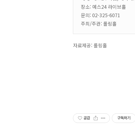
장소
:
예스
24
라이브홀
문의
: 02-325-6071
주최
/
주관
:
롤링홀
자료제공
:
롤링홀
공감
구독하기