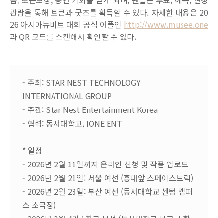
금
,
토큰보상
,
공연 기회를 얻게 되며
,
팬들은 투표
,
예측
,
현장
관람을 통해 토큰과 굿즈를 획득할 수 있다
.
자세한 내용은
20
26
아시아뉴비트 대회 공식 어플인
http://www.musee.one
과
QR
코드를 스캔해서 확인할 수 있다
.
- 주최: STAR NEST TECHNOLOGY
INTERNATIONAL GROUP
-
주관
: Star Nest Entertainment Korea
-
협력
:
동서대학교
, IONE ENT
*
일정
- 2026
년
2
월
11
일까지 온라인 신청 및 작품 업로드
- 2026
년
2
월
21
일
:
서울 예선
(
홍대앞 스페이스브릭
)
- 2026
년
2
월
23
일
:
부산 예선
(
동서대학교 센텀 캠퍼
스 소극장
)