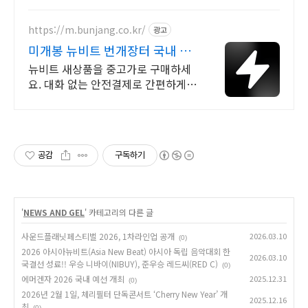
https://m.bunjang.co.kr/
광고
미개봉 뉴비트 번개장터 국내 최
대 브랜드 중고거래
뉴비트 새상품을 중고가로 구매하세
요. 대화 없는 안전결제로 간편하게!
전국 각지에서 올라오는 전국구 최다
상품 매일 10만 개 이상의 신규 상품
업로드
공감
구독하기
'
NEWS AND GEL
' 카테고리의 다른 글
사운드플래닛페스티벌 2026, 1차라인업 공개
2026.03.10
(0)
2026 아시아뉴비트(Asia New Beat) 아시아 독립 음악대회 한
2026.03.10
국결선 성료!! 우승 니바이(NIBUY), 준우승 레드씨(RED C)
(0)
에머겐자 2026 국내 예선 개최
2025.12.31
(0)
2026년 2월 1일, 체리필터 단독콘서트 ‘Cherry New Year’ 개
2025.12.16
최
(0)