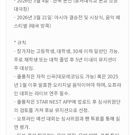
- 2026
년
3
월
4
일
:
한국 본선
(
동서대학교 본교 소향
대극장
)
- 2026
년
3
월
21
일
:
아시아 결승전 및 시상식
,
음악 페
스티벌
(
태국 방콕
)
*
규칙
-
참가자는 고등학생
,
대학생
, 30
세 이하 일반인 가능
.
주로 재학생 또는 대학 졸업 후
5
년 이내의 뮤지션이
주 대상임
.
-
출품작은 자작 신곡
(
데모레코딩도 가능
)
혹은
2025
년
1
월 이후 발표한 오리지널 음악이어야 하며
,
오프라
인 대회는 라이브 연주 필수
.
-
출품작은
STAR NEST APP
에 업로드 후 심사위원단
의 검토를 거쳐 후보 뮤지션으로 선정
.
-
오프라인 예선 대회는 심사위원과 팬 투표를 통해 실
연 평가
.