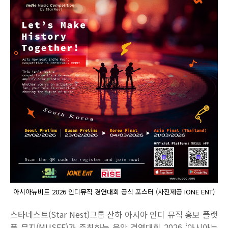
아시아뉴비트 2026 인디뮤직 경연대회 공식 포스터 (사진제공 IONE ENT)
스타네스트
(Star Nest)
그룹 산하 아시아 인디 뮤직 홍보 플랫
폼 뮤지
(MUSEE)
가 주최하는 음악 경연대회
2026 ‘
아시아뉴