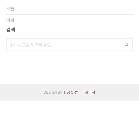
이어 호텔이라는 밴드를 통해 한 장르에 구속되
지 않고 열린 마음으로 생각하는 모든 걸 넣어보
오늘
자는 의도는 EP [Judicator](2021)와 싱글..
어제
검색
DESIGN BY
TISTORY
관리자