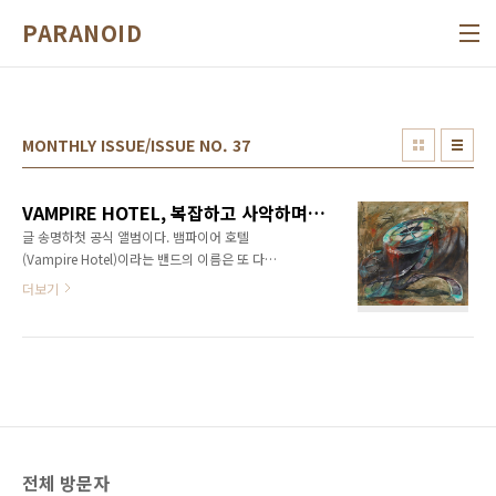
본문 바로가기
PARANOID
MONTHLY ISSUE/ISSUE NO. 37
VAMPIRE HOTEL, 복잡하고 사악하며 혼란스러운, 하지만 아름다운 매력
글 송명하첫 공식 앨범이다. 뱀파이어 호텔
(Vampire Hotel)이라는 밴드의 이름은 또 다
른 음악 세계로 통하는 관문에 호텔이 하나 있다
더보기
는 설정을 의미한다. 지금까지 발표한 몇몇 싱글
과 EP가 호텔의 커다란 철문을 지나 거쳐온 석
상 조형물이었다면 풀랭스 앨
범 [Abandoned Vitascope]는 현관문을 열
며 비로소 마주하게 된 로비의 프런트라고 할
까. 2019년 결성된 뱀파이어 호텔은 1년 뒤 공
연과 싱글 ‘A Letter From The Night’를 통해 본
격적인 활동을 시작했다. 멤버 구성원 각자가 좋
전체 방문자
아하는 장르나 작곡하는 방식이 달랐지만 뱀파