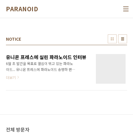
본문 바로가기
PARANOID
NOTICE
유니온 프레스에 실린 파라노이드 인터뷰
6월 초 발간을 목표로 열심이 뛰고 있는 파라노
이드... 유니온 프레스에 파라노이드 송명하 편집
장의 인터뷰가 실렸습니다. 수고하신 유니온 프
더보기
레스 권석정 기자님 고맙습니다. 기사는 아래 링
크에서 확인이 가능합니다.
http://www.unionpress.co.kr/news/detail.php?
number=161038&thread=02r01r05
전체 방문자