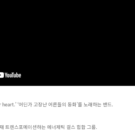
w your heart.’ ‘어딘가 고장난 어른들의 동화’를 노래하는 밴드.
자재 트렌스포메이션하는 에너제틱 걸스 힙합 그룹.