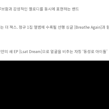
루브함과 감성적인 멜로디를 동시에 표현하는 밴드
더 잭스. 정규 1집 앨범에 수록될 선행 싱글 [Breathe Again]
의 새 EP [Lsat Dream]으로 얼굴을 비추는 자칭 ‘동성로 아이돌’