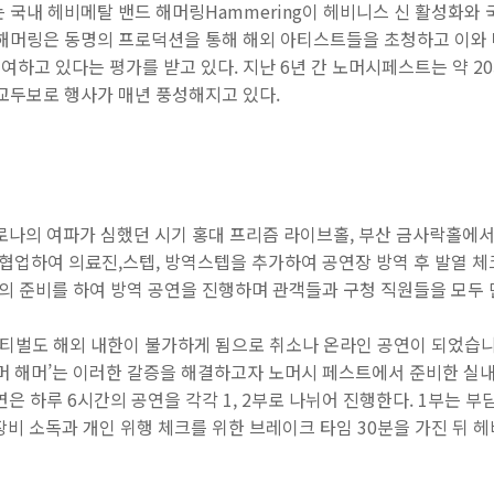
t는 국내 헤비메탈 밴드 해머링Hammering이 헤비니스 신 활성화와 
 해머링은 동명의 프로덕션을 통해 해외 아티스트들을 초청하고 이와
하고 있다는 평가를 받고 있다. 지난 6년 간 노머시페스트는 약 2
교두보로 행사가 매년 풍성해지고 있다.
로나의 여파가 심했던 시기 홍대 프리즘 라이브홀, 부산 금사락홀에서
협업하여 의료진,스텝, 방역스텝을 추가하여 공연장 방역 후 발열 체크,
반의 준비를 하여 방역 공연을 진행하며 관객들과 구청 직원들을 모두
스티벌도 해외 내한이 불가하게 됨으로 취소나 온라인 공연이 되었습
서머 해머’는 이러한 갈증을 해결하고자 노머시 페스트에서 준비한 실
은 하루 6시간의 공연을 각각 1, 2부로 나뉘어 진행한다. 1부는 부
 장비 소독과 개인 위행 체크를 위한 브레이크 타임 30분을 가진 뒤 