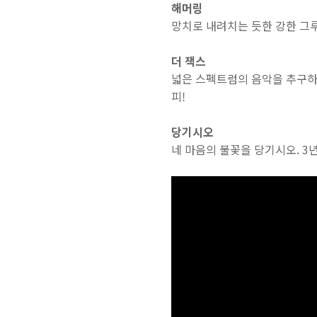
해머링
망치로 내려치는 듯한 강한 그
더 잭스
넓은 스펙트럼의 음악을 추구하는 
피!
당기시오
네 마음의 불꽃을 당기시오. 3년만