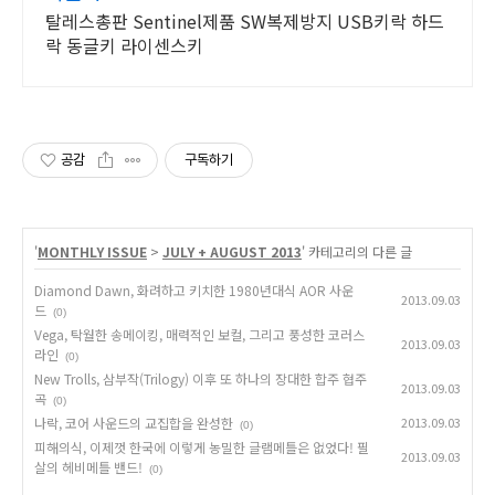
탈레스총판 Sentinel제품 SW복제방지 USB키락 하드
락 동글키 라이센스키
공감
구독하기
'
MONTHLY ISSUE
>
JULY + AUGUST 2013
' 카테고리의 다른 글
Diamond Dawn, 화려하고 키치한 1980년대식 AOR 사운
2013.09.03
드
(0)
Vega, 탁월한 송메이킹, 매력적인 보컬, 그리고 풍성한 코러스
2013.09.03
라인
(0)
New Trolls, 삼부작(Trilogy) 이후 또 하나의 장대한 합주 협주
2013.09.03
곡
(0)
나락, 코어 사운드의 교집합을 완성한
2013.09.03
(0)
피해의식, 이제껏 한국에 이렇게 농밀한 글램메틀은 없었다! 필
2013.09.03
살의 헤비메틀 밴드!
(0)