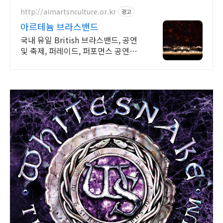
http://aimartsnculture.or.kr
광고
아르테늄 브라스밴드
국내 유일 British 브라스밴드, 공연
및 축제, 퍼레이드, 퍼포먼스 공연섭
외