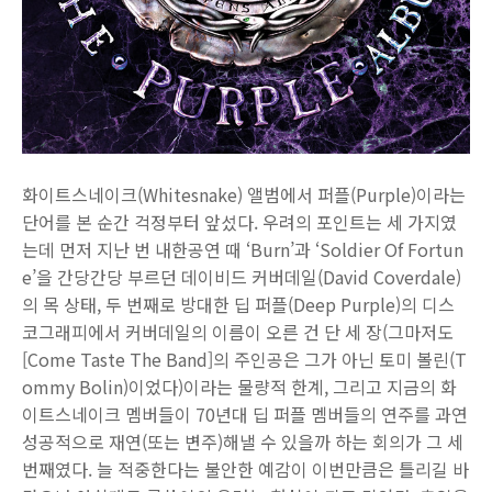
화이트스네이크(Whitesnake) 앨범에서 퍼플(Purple)이라는
단어를 본 순간 걱정부터 앞섰다. 우려의 포인트는 세 가지였
는데 먼저 지난 번 내한공연 때 ‘Burn’과 ‘Soldier Of Fortun
e’을 간당간당 부르던 데이비드 커버데일(David Coverdale)
의 목 상태, 두 번째로 방대한 딥 퍼플(Deep Purple)의 디스
코그래피에서 커버데일의 이름이 오른 건 단 세 장(그마저도
[Come Taste The Band]의 주인공은 그가 아닌 토미 볼린(T
ommy Bolin)이었다)이라는 물량적 한계, 그리고 지금의 화
이트스네이크 멤버들이 70년대 딥 퍼플 멤버들의 연주를 과연
성공적으로 재연(또는 변주)해낼 수 있을까 하는 회의가 그 세
번째였다. 늘 적중한다는 불안한 예감이 이번만큼은 틀리길 바