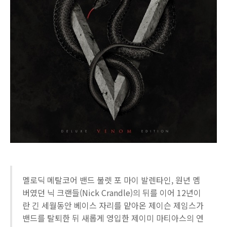
멜로딕 메탈코어 밴드 불렛 포 마이 발렌타인, 원년 멤
버였던 닉 크랜들(Nick Crandle)의 뒤를 이어 12년이
란 긴 세월동안 베이스 자리를 맡아온 제이슨 제임스가
밴드를 탈퇴한 뒤 새롭게 영입한 제이미 마티아스의 연