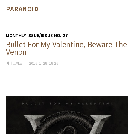
본문 바로가기
PARANOID
MONTHLY ISSUE/ISSUE NO. 27
Bullet For My Valentine, Beware The
Venom
파라노이드
2016. 1. 28. 18:26