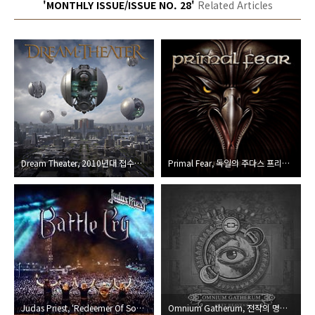
'MONTHLY ISSUE/ISSUE NO. 28'
Related Articles
Dream Theater, 2010년대 접수해가는 드림 씨어터, 13번째 앨범 [The Astonishing]
Primal Fear, 독일의 주다스 프리스트
Judas Priest, ‘Redeemer Of Souls Tour’의 마지막을 담은 실황음반 공개
Omnium Gatherum, 전작의 명성과 평온함을 유지한 신보 내놓은