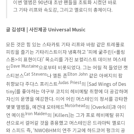
이번 앨범은 90년대 초반 팬들을 초토화 시켰던 바로
그 기타 리프와 속도감, 그리고 멜로디의 총체이다.
글 김성대 | 사진제공 Universal Music
모든 것은 힘 있는 스타카토 기타 리프와 바람 같은 트레몰로
피킹을 즐기는 기타리스트이자 냉혹하고 ‘피에 굶주린(<롤링
스톤>의 표현이다)’ 목소리를 가진 보컬리스트 데이브 머스테
Dave Mustaine
인
으로부터 비롯되었다. 그는 어릴 적 들었던 캣
Cat Stevens
Elton John
스티븐스
나 엘튼 존
같은 아버지의 팝
Judas Priest
취향보다 주다스 프리스트
의 [Sad Wings of Des
tiny]를 좋아하는 야구부 코치의 헤비메탈 취향에 더 공감하며
자신의 운명을 예감한다. 이어 어린 머스테인의 정서를 강타한
Motörhead
몇몇 앨범들, 예컨대 모터헤드
의 [Overkill]과 아이
Iron Maiden
언 메이든
의 [Killers]는 그가 프로 헤비메탈 뮤지
션으로서 걸어갈 것을 종용했고 머스테인은 드라마틱 멜로디
와 스피드 즉, ‘NWOBHM의 연주 기교에 하드코어 펑크의 공