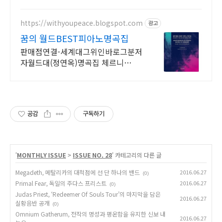
이 늦어질수록 피해금 회수는 어려워
집니다 윤빛만의 노하우로 해결책을
제시합니다
https://withyoupeace.blogspot.com
광고
꿈의 월드BEST피아노명곡집
판매점연결-세계대그위인바로그분저
자월드대(정연옥)명곡집 체르니
30&40하농병행악보집
공감
구독하기
'
MONTHLY ISSUE
>
ISSUE NO. 28
' 카테고리의 다른 글
Megadeth, 메탈리카의 대척점에 선 단 하나의 밴드
2016.06.27
(0)
Primal Fear, 독일의 주다스 프리스트
2016.06.27
(0)
Judas Priest, ‘Redeemer Of Souls Tour’의 마지막을 담은
2016.06.27
실황음반 공개
(0)
Omnium Gatherum, 전작의 명성과 평온함을 유지한 신보 내
2016.06.27