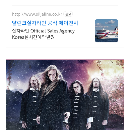
북유럽 지중해여행 유럽을 손안에! 발
칸반도 북유럽 지중해 남부유럽 동유
럽 세미팩제공
http://www.siljaline.co.kr
광고
탈린크실자라인 공식 에이젼시
실자라인 Official Sales Agency
Korea실시간예약발권