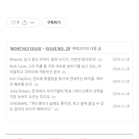
1
구독하기
'
MONTHLY ISSUE
>
ISSUE NO. 29
' 카테고리의 다른 글
Weezer, 믿고 듣는 위저의 컬러 시리즈, 이번엔 화이트다!
2016.11.18
(0)
Nick Cave, 그의 작품 중 가장 어두운 분위기를 담고 있는, 더
2016.11.18
우울하고 극적이며 격동적인 음악
(0)
Eric Clapton, 안도와 뭉클함을 동시에 건네주는 타이틀. 에릭
2016.11.18
의 쾌유를 빈다.
(0)
Julia Dream, 한국에서 사이키델릭/프로그레시브록의 산맥을
2016.11.18
가장 능숙히 오르는 트리오
(0)
SYNSNAKE, “헤드뱅이나 슬램도 좋지만, 뛰고 놀며 즐길 수 있
2016.11.18
는 음악이 우리의 매력이다.”
(0)