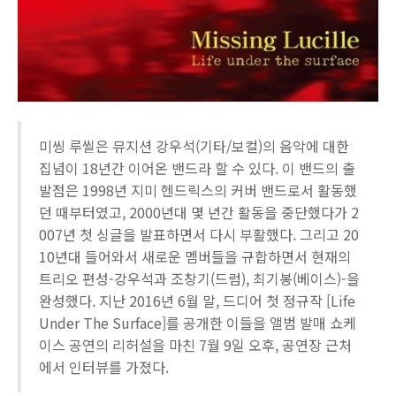
미씽 루씰은 뮤지션 강우석(기타/보컬)의 음악에 대한
집념이 18년간 이어온 밴드라 할 수 있다. 이 밴드의 출
발점은 1998년 지미 헨드릭스의 커버 밴드로서 활동했
던 때부터였고, 2000년대 몇 년간 활동을 중단했다가 2
007년 첫 싱글을 발표하면서 다시 부활했다. 그리고 20
10년대 들어와서 새로운 멤버들을 규합하면서 현재의
트리오 편성-강우석과 조창기(드럼), 최기봉(베이스)-을
완성했다. 지난 2016년 6월 말, 드디어 첫 정규작 [Life
Under The Surface]를 공개한 이들을 앨범 발매 쇼케
이스 공연의 리허설을 마친 7월 9일 오후, 공연장 근처
에서 인터뷰를 가졌다.