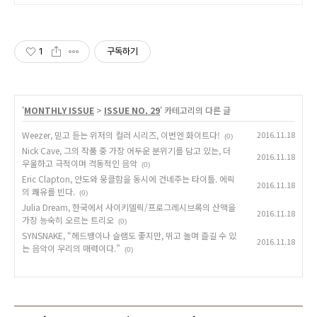
1
구독하기
'
MONTHLY ISSUE
>
ISSUE NO. 29
' 카테고리의 다른 글
Weezer, 믿고 듣는 위저의 컬러 시리즈, 이번엔 화이트다!
2016.11.18
(0)
Nick Cave, 그의 작품 중 가장 어두운 분위기를 담고 있는, 더
2016.11.18
우울하고 극적이며 격동적인 음악
(0)
Eric Clapton, 안도와 뭉클함을 동시에 건네주는 타이틀. 에릭
2016.11.18
의 쾌유를 빈다.
(0)
Julia Dream, 한국에서 사이키델릭/프로그레시브록의 산맥을
2016.11.18
가장 능숙히 오르는 트리오
(0)
SYNSNAKE, “헤드뱅이나 슬램도 좋지만, 뛰고 놀며 즐길 수 있
2016.11.18
는 음악이 우리의 매력이다.”
(0)