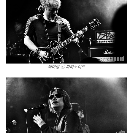
해머링 ⓒ 파라노이드