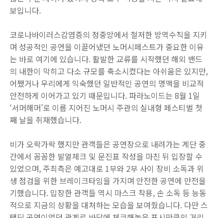
보입니다.
코로나바이러스감염증의 정중앙에서 철저한 방역수칙을 지키
며 성공적인 공연을 이끌어냈던 노머시페스트가 중요한 이유
는 바로 여기에 있습니다. 활발한 교류를 시작했던 해외 밴드
의 내한이 막히고 다소 규모를 축소시켰다는 아쉬움은 있지만,
어쨌거나 우리에게 익숙했던 일반적인 공연의 명맥을 비교적
안전하게 이어가고 있기 때문입니다. 파라노이드는 8월 1일
‘서머해머’로 이름 지어진 노머시 주관의 실내형 페스티벌 첫
째 날을 취재했습니다.
비가 오락가락 했지만 관객들은 공연장으로 내려가는 계단 중
간에서 꼼꼼한 발열체크 및 문진표 작성을 마친 뒤 입장할 수
있었으며, 주최측은 예고대로 1부와 2부 사이 장비 소독과 위
생 점검을 위한 브레이크타임을 가지며 안전한 공연에 만전을
기했습니다. 입장한 관객들 역시 마스크 착용, 손 소독 등 능동
적으로 지금의 상황을 대처하는 모습을 보여줬습니다. 다만 스
탠딩 공연이었던 관계로 바닥에 체크해놓은 표시만큼의 거리