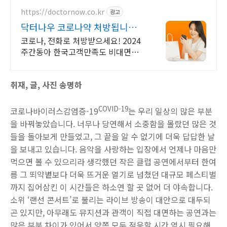
https://doctornow.co.kr
광고
닥터나우 코로나약 처방됩니다
365일 24시간 진료가능
코로나, 전화로 처방받으세요! 2024
주간동아 한국고객만족도 비대면진
료앱 1위
취재, 글, 사진 송명하
COVID-19
코로나바이러스감염증-19
는 우리 일상의 많은 부분
을 바꿔놓았습니다. 너무나 당연해서 소중함을 몰랐던 많은 것
들을 돌아보게 만들었고, 그 끝을 알 수 없기에 더욱 답답한 날
을 보내고 있습니다. 음악을 사랑하는 입장에서 언제나 마음만
먹으면 볼 수 있으리라 생각했던 작은 클럽 공연에서부터 한여
름 그 뙤약볕보다 더욱 뜨거운 열기로 넘쳤던 대규모 페스티벌
까지 집어삼킨 이 시간들은 하소연 할 곳 없어 더 야속합니다.
소위 ‘랜선 콘서트’로 불리는 라이브 방송이 대안으로 대두되
곤 있지만, 아무래도 뮤지션과 관객이 직접 대면하는 공연과는
많은 부분 차이가 있어서 양쪽 모두 적응할 시간 역시 필요해