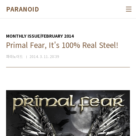
본문 바로가기
PARANOID
MONTHLY ISSUE/FEBRUARY 2014
Primal Fear, It's 100% Real Steel!
파라노이드
2014. 3. 11. 20:39