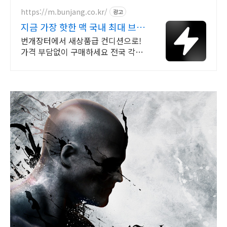
https://m.bunjang.co.kr/
광고
지금 가장 핫한 맥 국내 최대 브랜
드 중고거래
번개장터에서 새상품급 컨디션으로!
가격 부담없이 구매하세요 전국 각지
에서 올라오는 전국구 최다 상품 매일
10만 개 이상의 신규 상품 업로드