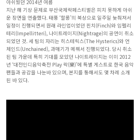
아쉬웠던 2014년 여름
지난 해 기상 문제로 부산국제락페스티벌은 피치 못하게 아쉬
운 장면을 연출했다. 태풍 ‘할롱’의 북상으로 일주일 늦춰져서
일정이 진행되면서 원래 라인업이었던 핀치(Finch)와 임펠리
테리(Impellitteri), 나이트레이지(Nightrage)의 공연이 취소
되었던 것. 세 팀의 자리는 히스테릭스(The Hysterics)와 언
체인드(Unchained), 과매기가 메꿔서 진행되었다. 당시 취소
된 팀 가운데 특히 기대를 모았던 나이트레이지는 이미 2012
년 ‘대전인디음악축전 Play 락(樂)’에 특별 게스트로 한국 음악
팬들과 공감을 나눈바 있으며, 본지를 통해서도 몇 차례 소개
된 바 있다.