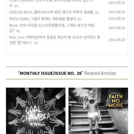
2015.08.28
덕
(0)
Faith No More, 얼터너티브락 원조 밴드의 저력의 결과물
2015.08.28
(0)
Motor Sister, 그들의 축제는 새로움을 열었다
2015.08.28
(0)
Muse, 30% 아쉬운 인스트루멘틀리즘, 그래도 뮤즈인 까닭
2015.08.28
은?
(0)
Bon Jovi, 아메리칸락의 충실한 계승자 본 조비가 선사하는 풍
2015.08.28
성한 ‘팬 서비스’
(0)
'MONTHLY ISSUE/ISSUE NO. 26'
Related Articles