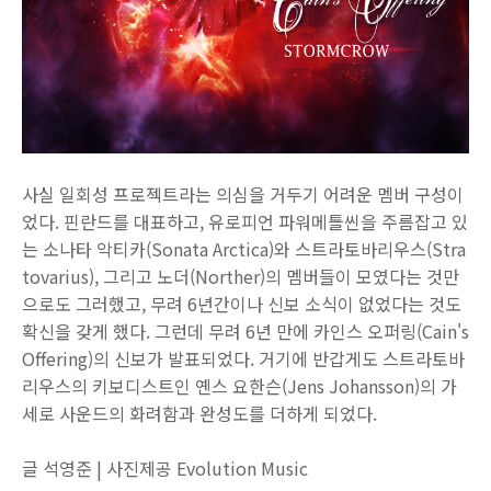
사실 일회성 프로젝트라는 의심을 거두기 어려운 멤버 구성이
었다. 핀란드를 대표하고, 유로피언 파워메틀씬을 주름잡고 있
는 소나타 악티카(Sonata Arctica)와 스트라토바리우스(Stra
tovarius), 그리고 노더(Norther)의 멤버들이 모였다는 것만
으로도 그러했고, 무려 6년간이나 신보 소식이 없었다는 것도
확신을 갖게 했다. 그런데 무려 6년 만에 카인스 오퍼링(Cain's
Offering)의 신보가 발표되었다. 거기에 반갑게도 스트라토바
리우스의 키보디스트인 옌스 요한슨(Jens Johansson)의 가
세로 사운드의 화려함과 완성도를 더하게 되었다.
글 석영준 | 사진제공 Evolution Music