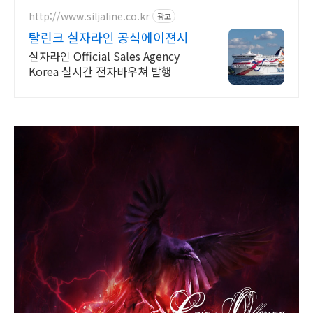
칸반도 북유럽 지중해 남부유럽 동유
럽 세미팩제공
http://www.siljaline.co.kr
광고
탈린크 실자라인 공식에이젼시
실자라인 Official Sales Agency
Korea 실시간 전자바우쳐 발행