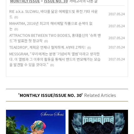
'
MONTHLY ISSUE
>
ISSUE NO. 30
' 카테고리의 다른 글
RIE a.k.a. SUZAKU, 바다를 닮은 에메랄드빛 퓨전 기타 사운
2017.05.24
드
(0)
MAHATMA, 2016년 최고의 헤비메탈 작품으로 손색이 없
2017.05.24
는
(0)
ATTRACTION BETWEEN TWO BODIES, 홍대출신의 ‘슈퍼 밴
2017.05.24
드’가 발표한 첫 정규작
(0)
TEAEDROP, 계획은 언제나 철저하게. A부터 Z까지!
2017.05.24
(0)
MESSGRAM, “우리에게는 분명 ‘기념비적 앨범’이라고 생각한
다. 이 앨범과 그 이후의 활동을 통해서 밴드의 변모해가는 모습
2017.05.24
을 발견할 수 있을 것이다.”
(0)
'MONTHLY ISSUE/ISSUE NO. 30'
Related Articles