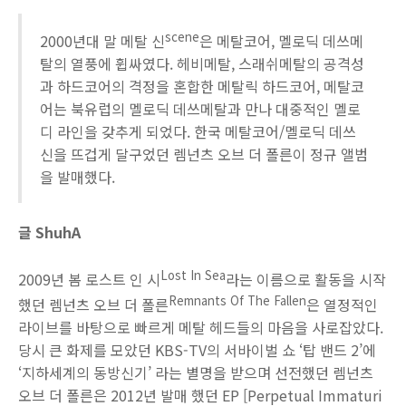
scene
2000년대 말 메탈 신
은 메탈코어, 멜로딕 데쓰메
탈의 열풍에 휩싸였다. 헤비메탈, 스래쉬메탈의 공격성
과 하드코어의 격정을 혼합한 메탈릭 하드코어, 메탈코
어는 북유럽의 멜로딕 데쓰메탈과 만나 대중적인 멜로
디 라인을 갖추게 되었다. 한국 메탈코어/멜로딕 데쓰
신을 뜨겁게 달구었던 렘넌츠 오브 더 폴른이 정규 앨범
을 발매했다.
글 ShuhA
Lost In Sea
2009년 봄 로스트 인 시
라는 이름으로 활동을 시작
Remnants Of The Fallen
했던 렘넌츠 오브 더 폴른
은 열정적인
라이브를 바탕으로 빠르게 메탈 헤드들의 마음을 사로잡았다.
당시 큰 화제를 모았던 KBS-TV의 서바이벌 쇼 ‘탑 밴드 2’에
‘지하세계의 동방신기’ 라는 별명을 받으며 선전했던 렘넌츠
오브 더 폴른은 2012년 발매 했던 EP [Perpetual Immaturi