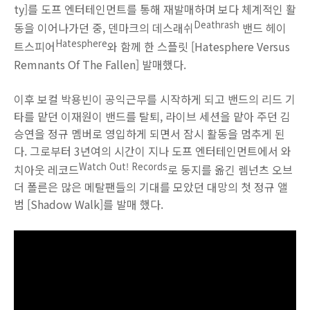
ty]를 도프 엔터테인먼트를 통해 재발매하며 보다 체계적인 활
Deathrash
동을 이어나가던 중, 덴마크의 데스래쉬
밴드 헤이
Hatesphere
트스피어
와 함께 한 스플릿 [Hatesphere Versus
Remnants Of The Fallen] 발매했다.
이후 보컬 박용빈이 공익근무를 시작하게 되고 밴드의 리드 기
타를 맡던 이재원이 밴드를 탈퇴, 라이브 세션을 맡아 주던 김
승연을 정규 멤버로 영입하게 되면서 잠시 활동을 멈추게 된
다. 그로부터 3년여의 시간이 지나 도프 엔터테인먼트에서 와
Watch Out! Records
치아웃 레코드
로 둥지를 옮긴 렘넌츠 오브
더 폴른은 많은 메탈팬들의 기대를 모았던 대망의 첫 정규 앨
범 [Shadow Walk]를 발매 했다.