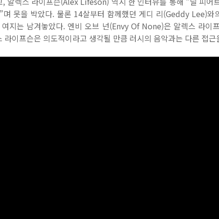
 알렉스 라이프슨(Alex Lifeson) 역시 한 인터뷰를 통해 “닐 피
”며 못을 박았다. 물론 14살부터 함께했던 게디 리(Geddy Lee)
여지는 남겨놓았다. 엔비 오브 넌(Envy Of None)은 알렉스 라
스 라이프슨은 의도적이라고 생각될 만큼 러시의 음악과는 다른 접근을