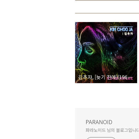
김추자, [늦기 전에](1969) ~ [It's Not Too Last](2014)
PARANOID
파라노이드 님의 블로그입니다