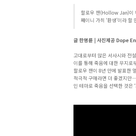
할로우 잰(Hollow Jan)이 두
째이니 가히 ‘환생’이라 할
글 한명륜 | 사진제공 Dope En
고대로부터 많은 서사시와 전설은
이를 통해 죽음에 대한 무지로부
할로우 잰이 8년 만에 발표한 앨
적극적 구매라면 더 좋겠지만―을
인 테마로 죽음을 선택한 것은 