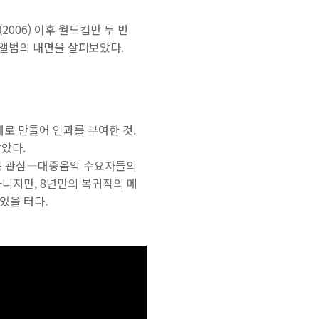
s](2006) 이후 월드컵만 두 번
 앨범의 내면을 살펴보았다.
래로 만들어 인과를 부여한 것.
았다.
의 큰 관심―대중음악 수요자들의
니지만, 8년만의 복귀작의 메
었을 터다.