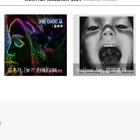
김추자, [늦기 전에](1969) ~ [It's Not Too Last](2014)
Hollow Jan, 긴 여행 마치고 환생하다.
.